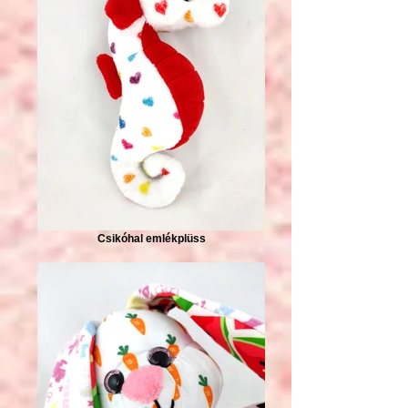
Csikóhal emlékplüss