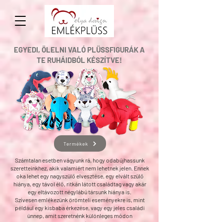
EGYEDI, ÖLELNI VALÓ PLÜSSFIGURÁK A
TE RUHÁIDBÓL KÉSZÍTVE!​
Termékek
Számtalan esetben vágyunk rá, hogy odabújhassunk
szeretteinkhez, akik valamiért nem lehetnek jelen. Ennek
oka lehet egy nagyszülő elvesztése, egy elvált szülő
hiánya, egy távol élő, ritkán látott családtag vagy akár
egy eltávozott négylábú társunk hiánya is.
Szívesen emlékezünk örömteli eseményekre is, mint
például egy kisbaba érkezése, vagy egy jeles családi
ünnep, amit szeretnénk különleges módon