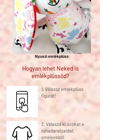
Nyuszi emlékplüss
Hogyan lehet Neked is
emlékplüssöd?
1. Válassz emlékplüss
figurát!
2. Válaszd ki azokat a
ruhadarabjaidat,
amelyekből