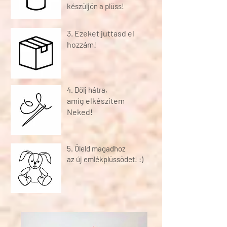
készüljön a plüss!
3. Ezeket juttasd el
hozzám!
4.
Dőlj hátra,
amíg elkészítem
Neked!
5. Öleld magadhoz
az új emlékplüssödet! :)