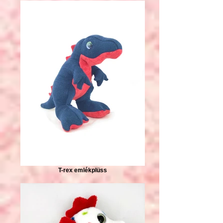
T-rex emlékplüss