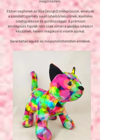
megörökíteni.
Ebben segítenek az Olya Design Emlékplüssök, amelyek
a szeretett személy saját ruháiból készülnek, kivételes
odafigyeléssel és gondossággal. A prémium
emlékplüss figurák nem csak simán a gazdája ruháiból
készülnek, hanem magukon is viselik azokat.
Garantáltan egyedi és megismételhetetlen emlékek.