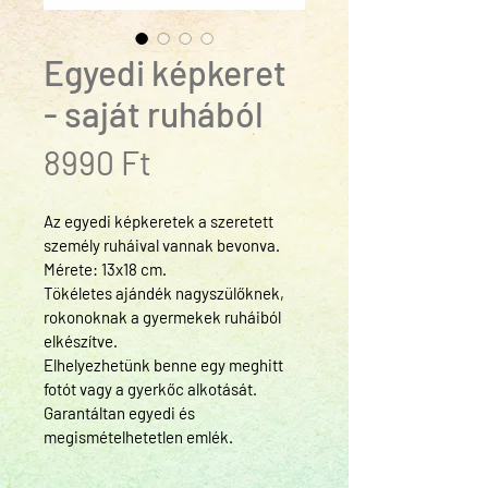
Egyedi képkeret
- saját ruhából
Ár
8990 Ft
Az egyedi képkeretek a szeretett 
személy ruháival vannak bevonva. 
Mérete: 13x18 cm.
Tökéletes ajándék nagyszülőknek, 
rokonoknak a gyermekek ruháiból 
elkészítve.
Elhelyezhetünk benne egy meghitt 
fotót vagy a gyerkőc alkotását.
​Garantáltan egyedi és 
megismételhetetlen emlék.