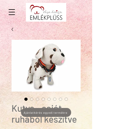
Kutya - saját
Ajánlatkérés egyedi termékre
ruhából készítve