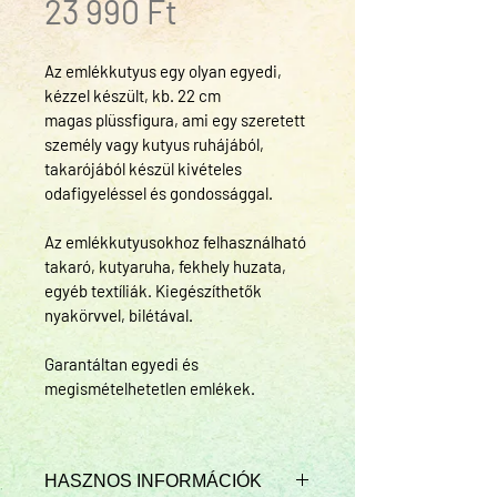
Ár
23 990 Ft
Az emlékkutyus egy olyan egyedi, 
kézzel készült, kb. 22 cm 
magas plüssfigura, ami egy szeretett 
személy vagy kutyus ruhájából, 
takarójából készül kivételes 
odafigyeléssel és gondossággal.
Az emlékkutyusokhoz felhasználható 
takaró, kutyaruha, fekhely huzata, 
egyéb textíliák. Kiegészíthetők 
nyakörvvel, bilétával.
Garantáltan egyedi és 
megismételhetetlen emlékek.
HASZNOS INFORMÁCIÓK