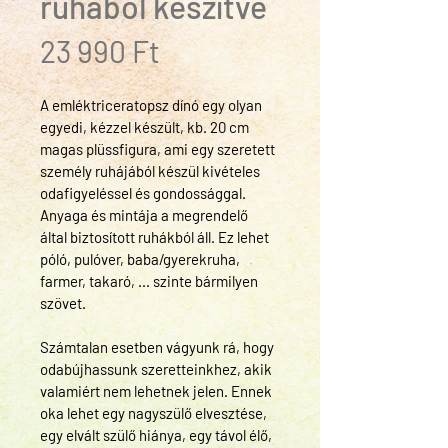
ruhából készítve
Ár
23 990 Ft
A emléktriceratopsz dínó egy olyan 
egyedi, kézzel készült, kb. 20 cm 
magas plüssfigura, ami egy szeretett 
személy ruhájából készül kivételes 
odafigyeléssel és gondossággal. 
Anyaga és mintája a megrendelő 
által biztosított ruhákból áll. Ez lehet 
póló, pulóver, baba/gyerekruha, 
farmer, takaró, ... szinte bármilyen 
szövet. 
Számtalan esetben vágyunk rá, hogy 
odabújhassunk szeretteinkhez, akik 
valamiért nem lehetnek jelen. Ennek 
oka lehet egy nagyszülő elvesztése, 
egy elvált szülő hiánya, egy távol élő, 