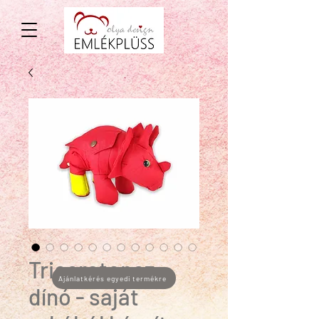
Triceratopsz
Ajánlatkérés egyedi termékre
dínó - saját