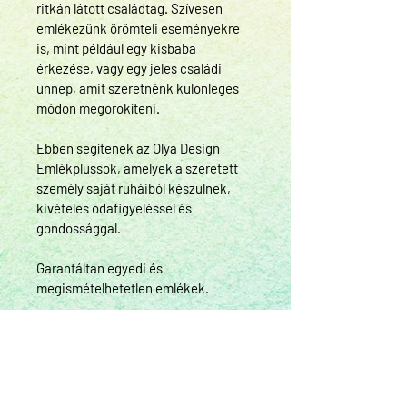
ritkán látott családtag. Szívesen 
emlékezünk örömteli eseményekre 
is, mint például egy kisbaba 
érkezése, vagy egy jeles családi 
ünnep, amit szeretnénk különleges 
módon megörökíteni.
Ebben segítenek az Olya Design 
Emlékplüssök, amelyek a szeretett 
személy saját ruháiból készülnek, 
kivételes odafigyeléssel és 
gondossággal. 
​Garantáltan egyedi és 
megismételhetetlen emlékek.
HASZNOS INFORMÁCIÓK
Mennyi és milyen ruhadarab szükséges 
VISSZAKÜLDÉS ÉS
egy emlékplüsshöz?